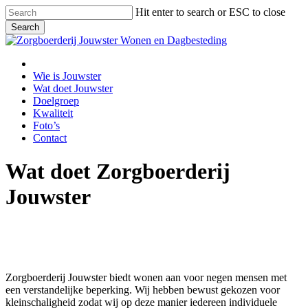
Skip
Hit enter to search or ESC to close
to
Search
main
Close
content
Search
Menu
Wie is Jouwster
Wat doet Jouwster
Doelgroep
Kwaliteit
Foto’s
Contact
Wat doet Zorgboerderij
Jouwster
Zorgboerderij Jouwster biedt wonen aan voor negen mensen met
een verstandelijke beperking. Wij hebben bewust gekozen voor
kleinschaligheid zodat wij op deze manier iedereen individuele